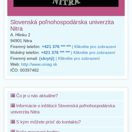
Slovenská poľnohospodárska univerzita
Nitra
A. Hlinku 2
94901
Nitra
Firemný telefón:
+421 376 *** ***
| Klikněte pro zobrazení
Mobilný telefón:
+421 376 *** ***
| Klikněte pro zobrazení
Firemný email:
(skrytý)
| Klikněte pro zobrazení
Web:
http://www.uniag.sk
IČO:
00397482
Čo je u nás aktuálne?
Informácie o inštitúcii Slovenská poľnohospodárska
univerzita Nitra
S kým môžete prísť do kontaktu?
Naše pracovné hodiny